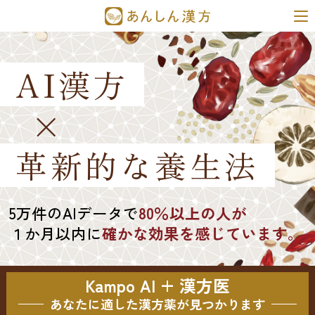
AI漢方
×
革新的な養生法
5万件のAIデータで
80％以上の人が
１か月以内に
確かな効果を感じています。
Kampo AI + 漢方医
あなたに適した漢方薬が見つかります