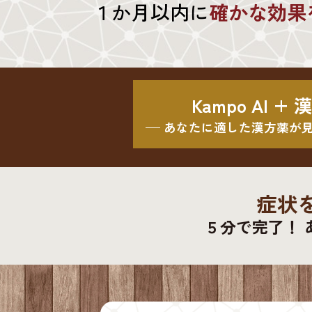
１か月以内に
確かな効果
Kampo AI +
あなたに適した漢方薬が
症状
５分で完了！ 