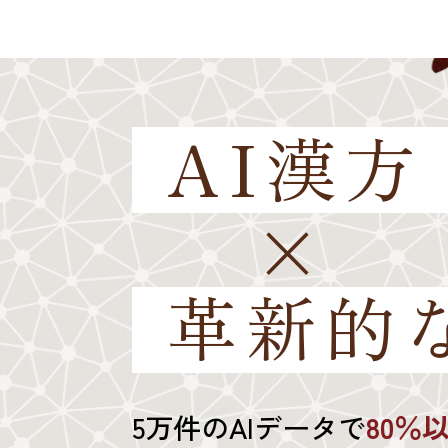
AI漢方
×
革新的
5万件のAIデータで
80％