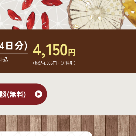
4,150
4日分)
円
料込
（税込4,565円・送料別）
談(無料)