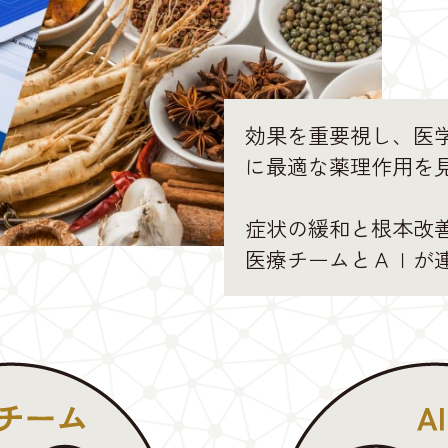
効果を重要視し、医学
に最適な薬理作用を
症状の緩和と根本改
医療チームとＡＩが