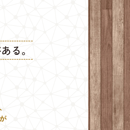
がある。
、
が