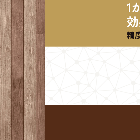
1
効
精