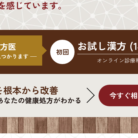
を感じています。
お試し漢方 (1
 漢方医
初回
見つかります
オンライン診療
を根本から改善
今すぐ相
あなたの健康処方がわかる