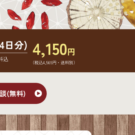
4,150
4日分)
円
料込
（税込4,565円・送料別）
談(無料)