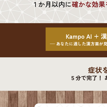
１か月以内に
確かな効果
Kampo AI +
あなたに適した漢方薬が
症状
５分で完了！ 