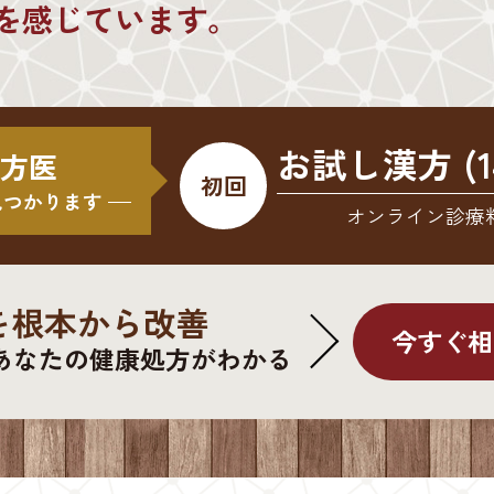
を感じています。
お試し漢方 (1
 漢方医
初回
見つかります
オンライン診療
を根本から改善
今すぐ相
あなたの健康処方がわかる