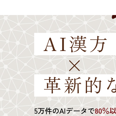
AI漢方
×
革新的
5万件のAIデータで
80％