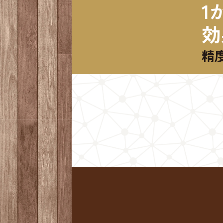
1
効
精