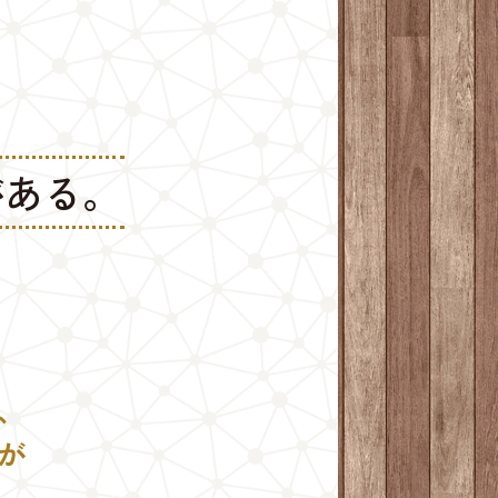
がある。
、
が