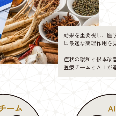
効果を重要視し、医学
に最適な薬理作用を
症状の緩和と根本改
医療チームとＡＩが