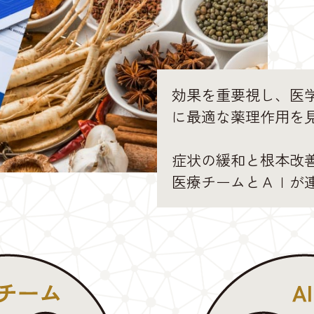
効果を重要視し、医学
に最適な薬理作用を
症状の緩和と根本改
医療チームとＡＩが