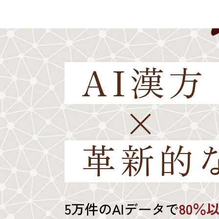
AI漢方
×
革新的
5万件のAIデータで
80％