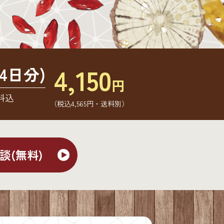
4,150
4日分)
円
料込
（税込4,565円・送料別）
談(無料)