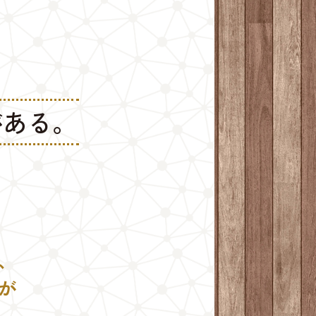
がある。
、
が