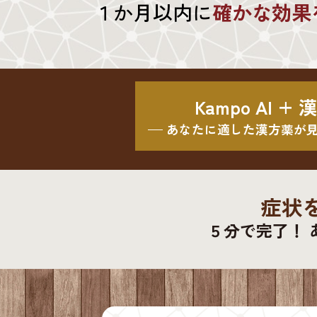
１か月以内に
確かな効果
Kampo AI +
あなたに適した漢方薬が
症状
５分で完了！ 