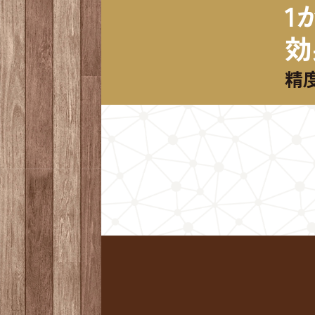
1
効
精