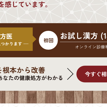
を感じています。
お試し漢方 (1
 漢方医
初回
見つかります
オンライン診療
を根本から改善
今すぐ相
あなたの健康処方がわかる