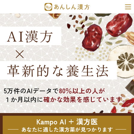
AI漢方
×
革新的な養生法
5万件のAIデータで
80％以上の人が
１か月以内に
確かな効果を感じています。
Kampo AI + 漢方医
あなたに適した漢方薬が見つかります