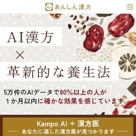
AI漢方
×
革新的な養生法
5万件のAIデータで
80％以上の人が
１か月以内に
確かな効果を感じています。
Kampo AI + 漢方医
あなたに適した漢方薬が見つかります