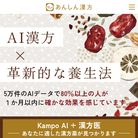
AI漢方
×
革新的な養生法
5万件のAIデータで
80％以上の人が
１か月以内に
確かな効果を感じています。
Kampo AI + 漢方医
あなたに適した漢方薬が見つかります