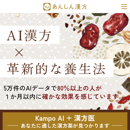
AI漢方
×
革新的な養生法
5万件のAIデータで
80％以上の人が
１か月以内に
確かな効果を感じています。
Kampo AI + 漢方医
あなたに適した漢方薬が見つかります