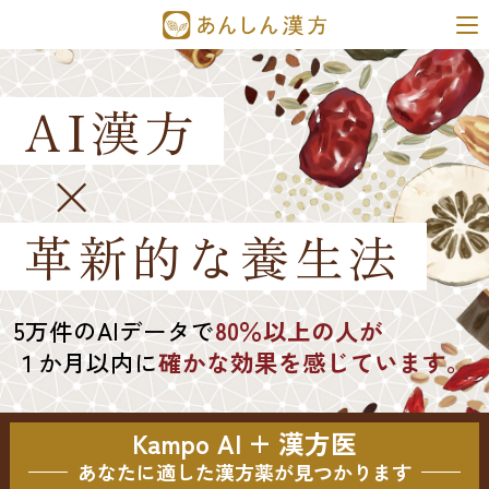
AI漢方
×
革新的な養生法
5万件のAIデータで
80％以上の人が
１か月以内に
確かな効果を感じています。
Kampo AI + 漢方医
あなたに適した漢方薬が見つかります