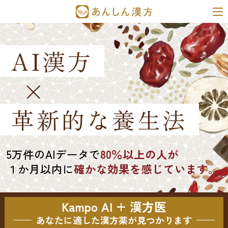
AI漢方
×
革新的な養生法
5万件のAIデータで
80％以上の人が
１か月以内に
確かな効果を感じています。
Kampo AI + 漢方医
あなたに適した漢方薬が見つかります