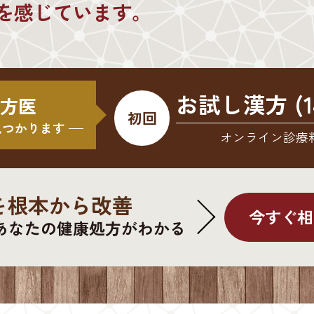
を感じています。
お試し漢方 (1
 漢方医
初回
見つかります
オンライン診療
を根本から改善
今すぐ相
あなたの健康処方がわかる