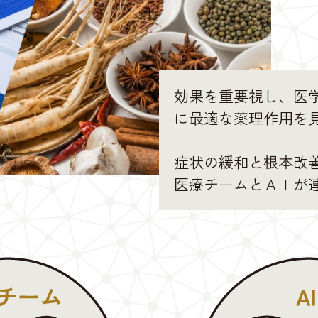
効果を重要視し、医学
に最適な薬理作用を
症状の緩和と根本改
医療チームとＡＩが