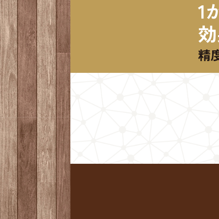
1
効
精