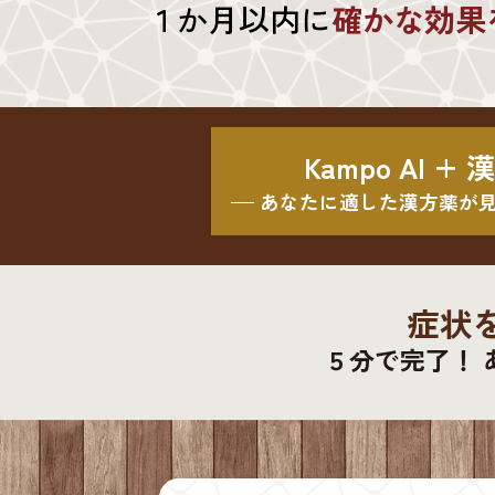
１か月以内に
確かな効果
Kampo AI +
あなたに適した漢方薬が
症状
５分で完了！ 