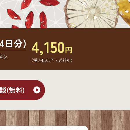
4,150
4日分)
円
料込
（税込4,565円・送料別）
談(無料)