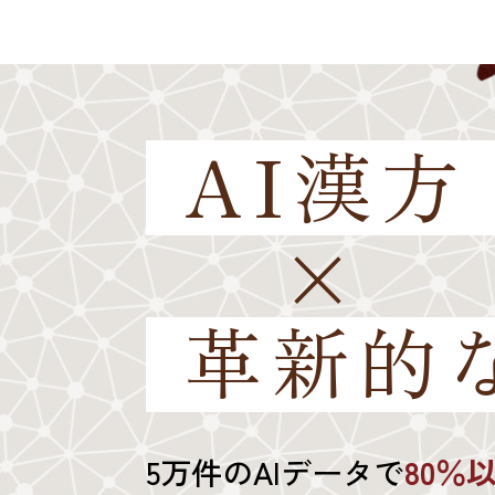
AI漢方
×
革新的
5万件のAIデータで
80％