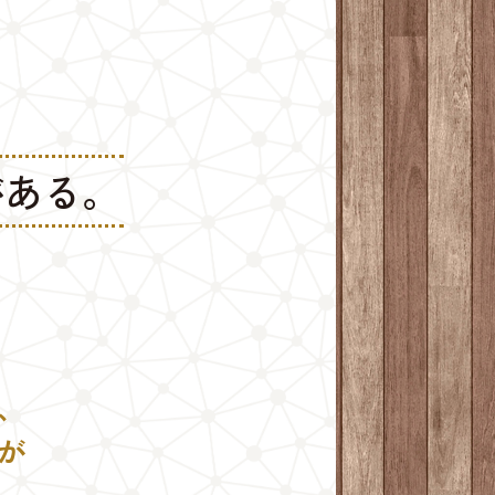
がある。
、
が