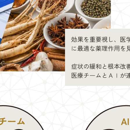
効果を重要視し、医学
に最適な薬理作用を
症状の緩和と根本改
医療チームとＡＩが