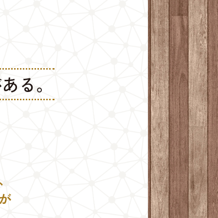
がある。
、
が