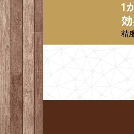
1
効
精