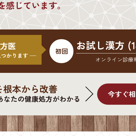
を感じています。
お試し漢方 (1
 漢方医
初回
見つかります
オンライン診療
を根本から改善
今すぐ相
あなたの健康処方がわかる