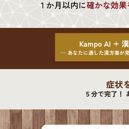
１か月以内に
確かな効果
Kampo AI +
あなたに適した漢方薬が
症状
５分で完了！ 