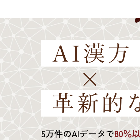
AI漢方
×
革新的
5万件のAIデータで
80％