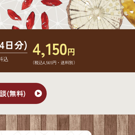
4,150
4日分)
円
料込
（税込4,565円・送料別）
談(無料)