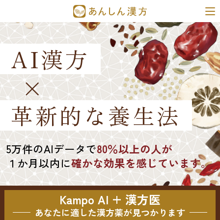
AI漢方
×
革新的な養生法
5万件のAIデータで
80％以上の人が
１か月以内に
確かな効果を感じています。
Kampo AI + 漢方医
あなたに適した漢方薬が見つかります